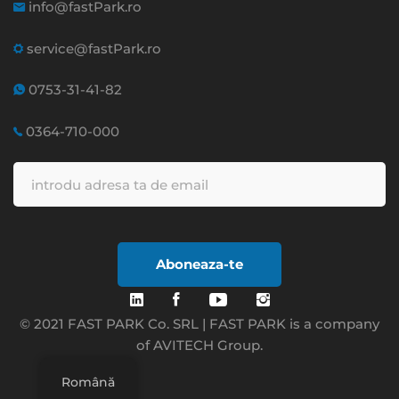
info@fastPark.ro
service@fastPark.ro
0753-31-41-82
0364-710-000
Aboneaza-te
© 2021 FAST PARK Co. SRL | FAST PARK is a company
of AVITECH Group.
Română