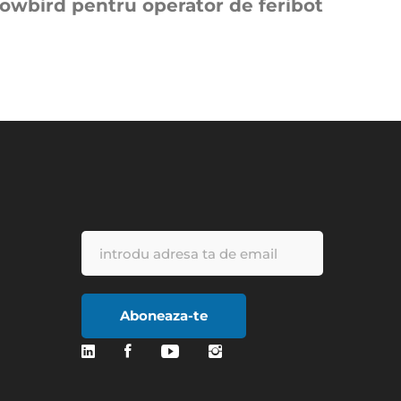
owbird pentru operator de feribot
Aboneaza-te