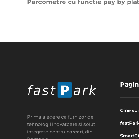
Parcometre cu functie pay by pla
navigation
Pagin
Cine s
Prima alegere ca furnizor de
fastPar
tehnologii inovatoare si solutii
integrate pentru parcari, din
SmartCi