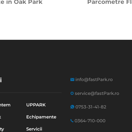
te in Oak Park
Parcometre Fl
i
info@fastPark.ro
service@fastPark.ro
untem
UPPARK
0753-31-41-82
k
Echipamente
0364-710-000
ty
Servicii