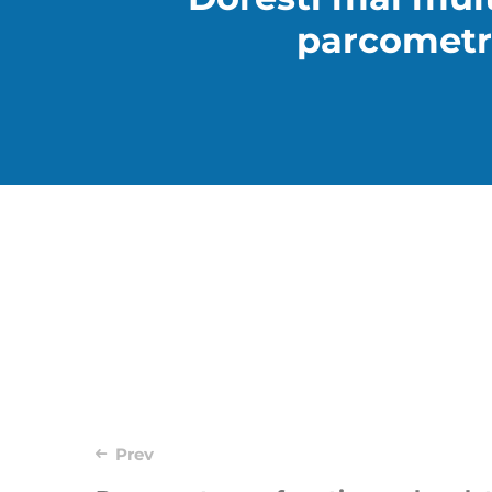
parcometr
Post
Prev