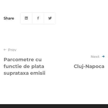
Share
Post
Prev
Next
navigation
Parcometre cu
functie de plata
Cluj-Napoca
suprataxa emisii