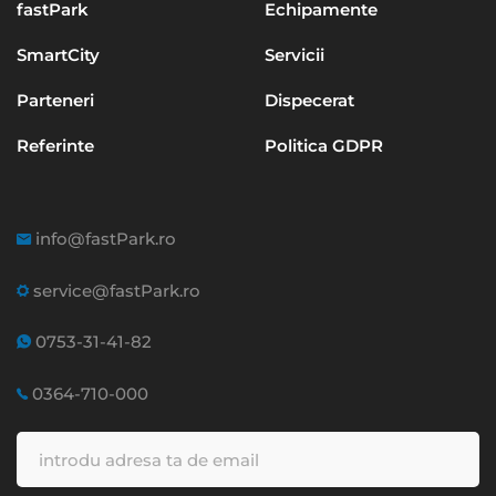
fastPark
Echipamente
SmartCity
Servicii
Parteneri
Dispecerat
Referinte
Politica GDPR
info@fastPark.ro
service@fastPark.ro
0753-31-41-82
0364-710-000