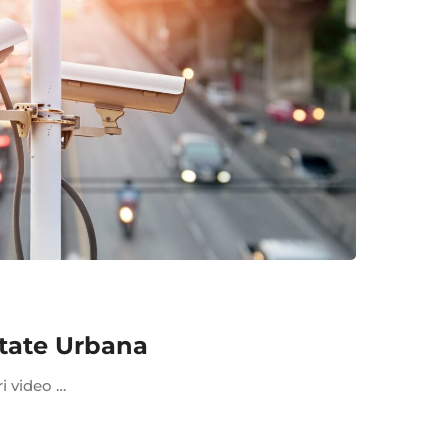
tate Urbana
ri video …