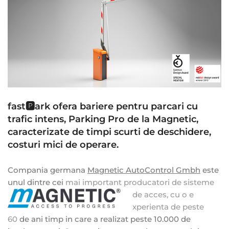
fast🅿️ark ofera bariere pentru parcari cu
trafic intens, Parking Pro de la Magnetic,
caracterizate de timpi scurti de deschidere,
costuri mici de operare.
Compania germana
Magnetic AutoControl Gmbh
este
unul dintre cei
mai important produc
atori
de sisteme
de acces, c
u o e
xperienta de
peste
60
de ani timp in care a realizat peste 10.000 de