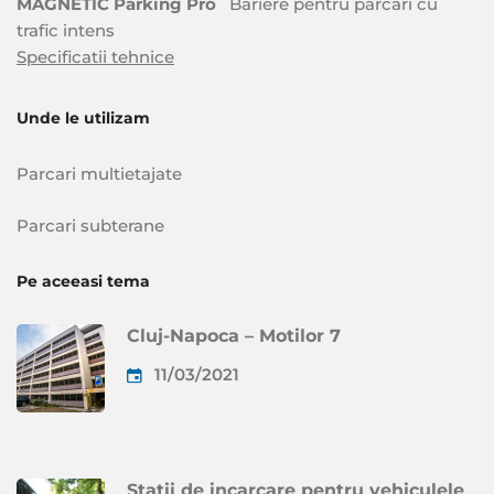
MAGNETIC Parking Pro
Bariere pentru parcari cu
trafic intens
Specificatii tehnice
Unde le utilizam
Parcari multietajate
Parcari subterane
Pe aceeasi tema
Cluj-Napoca – Motilor 7
11/03/2021
Statii de incarcare pentru vehiculele