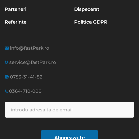
Parteneri
Dispecerat
Referinte
Politica GDPR
info@fastPark.ro
service@fastPark.ro
0753-31-41-82
0364-710-000
Aboneaza-te