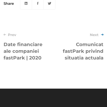
Share
Post
Prev
Next
navigation
Date financiare
Comunicat
ale companiei
fastPark privind
fastPark | 2020
situatia actuala