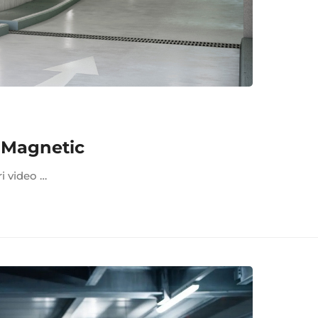
e Magnetic
ri video …