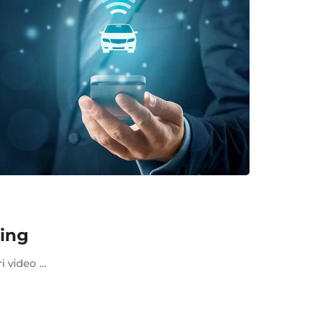
king
ri video …