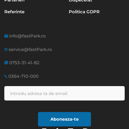
Referinte
Politica GDPR
info@fastPark.ro
service@fastPark.ro
0753-31-41-82
0364-710-000
Aboneaza-te