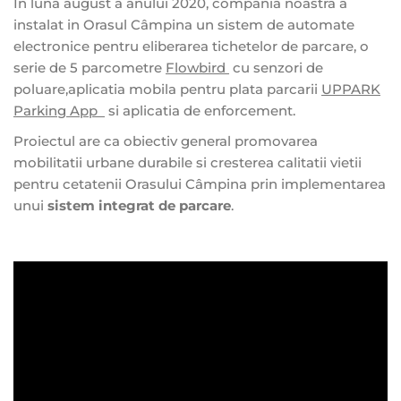
In luna august a anului 2020, compania noastra a
instalat in Orasul Câmpina un sistem de automate
electronice pentru eliberarea tichetelor de parcare, o
serie de 5 parcometre
Flowbird
cu senzori de
poluare,aplicatia mobila pentru plata parcarii
UPPARK
Parking App
si aplicatia de enforcement.
Proiectul are ca obiectiv general promovarea
mobilitatii urbane durabile si cresterea calitatii vietii
pentru cetatenii Orasului Câmpina prin implementarea
unui
sistem integrat de parcare
.