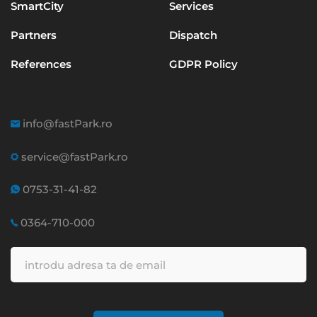
SmartCity
Services
Partners
Dispatch
References
GDPR Policy
info@fastPark.ro
service@fastPark.ro
0753-31-41-82
0364-710-000