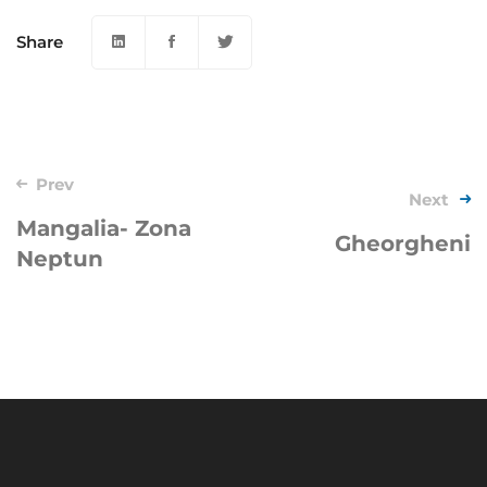
Share
Post
Prev
Next
navigation
Mangalia- Zona
Gheorgheni
Neptun