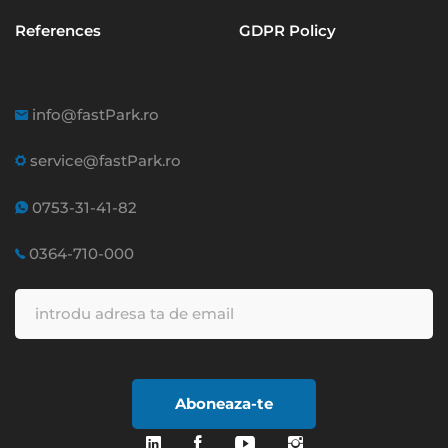
References
GDPR Policy
info@fastPark.ro
service@fastPark.ro
0753-31-41-82
0364-710-000
Aboneaza-te