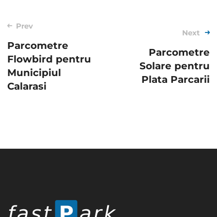
Post
Prev
Next
navigation
Parcometre
Parcometre
Flowbird pentru
Solare pentru
Municipiul
Plata Parcarii
Calarasi