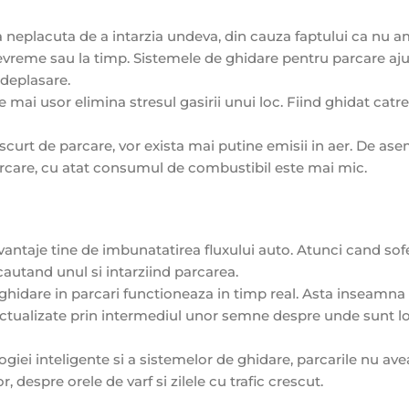
ia neplacuta de a intarzia undeva, din cauza faptului ca nu a
vreme sau la timp. Sistemele de ghidare pentru parcare aju
 deplasare.
mai usor elimina stresul gasirii unui loc. Fiind ghidat catre
scurt de parcare, vor exista mai putine emisii in aer. De as
parcare, cu atat consumul de combustibil este mai mic.
antaje tine de imbunatatirea fluxului auto. Atunci cand sofe
 cautand unul si intarziind parcarea.
 ghidare in parcari functioneaza in timp real. Asta inseamna
i actualizate prin intermediul unor semne despre unde sunt l
giei inteligente si a sistemelor de ghidare, parcarile nu av
, despre orele de varf si zilele cu trafic crescut.