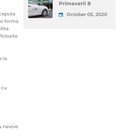
Primaverii 8
nceputa
October 05, 2020
t o forma
lita
 folosite
e la
e cu
u nevoie