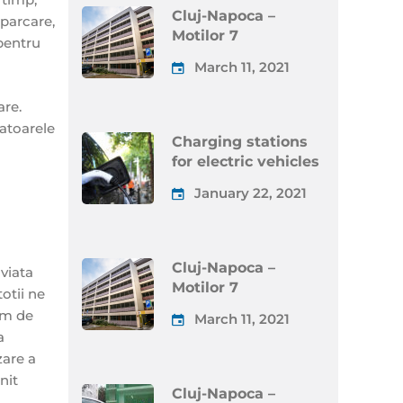
Cluj-Napoca –
parcare,
Motilor 7
 pentru
March 11, 2021
are.
catoarele
Charging stations
for electric vehicles
January 22, 2021
Cluj-Napoca –
 viata
Motilor 7
otii ne
em de
March 11, 2021
a
zare a
nit
Cluj-Napoca –