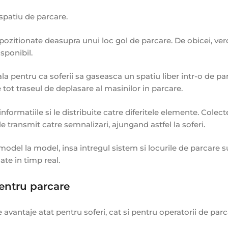
spatiu de parcare.
 pozitionate deasupra unui loc gol de parcare. De obicei, ve
sponibil.
a pentru ca soferii sa gaseasca un spatiu liber intr-o de pa
e tot traseul de deplasare al masinilor in parcare.
formatiile si le distribuite catre diferitele elemente. Colec
le transmit catre semnalizari, ajungand astfel la soferi.
 model la model, insa intregul sistem si locurile de parcare 
ate in timp real.
entru parcare
avantaje atat pentru soferi, cat si pentru operatorii de parca