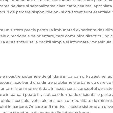
area de date si semnalizarea clara catre cea mai apropiata 
ocuri de parcare disponibile on- si off-street sunt esentiale
ita un sistem precis pentru a imbunatati experienta de utiliz
arele directionale de orientare, care comunica direct cu indi
 a ajuta soferii sa ia decizii simple si informate, vor asigura
lele noastre, sistemele de ghidare in parcari off-street ne fac
soara, rezolvand una dintre problemele urbane cu care cu t
runtam la un moment dat. In acest sens, conceptul de sist
re in parcari poate fi vazut ca o forma de eficienta, o parte 
olului accesului vehiculelor sau ca o modalitate de minimi
ului in parcare. Oricare ar fi motivul, aceste sisteme au deve
are in structurile de parcare din intreaga lume.