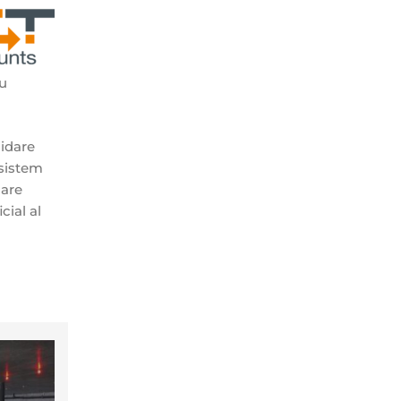
ru
hidare
 sistem
 are
cial al