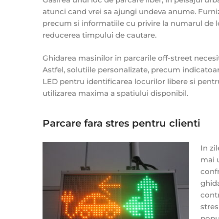
atunci cand vrei sa ajungi undeva anume. Furniz
precum si informatiile cu privire la numarul de l
reducerea timpului de cautare.
Ghidarea masinilor in parcarile off-street neces
Astfel, solutiile personalizate, precum indicato
LED pentru identificarea locurilor libere si pentru
utilizarea maxima a spatiului disponibil.
Parcare fara stres pentru clienti
In zi
mai u
conf
ghida
contr
stres
popul