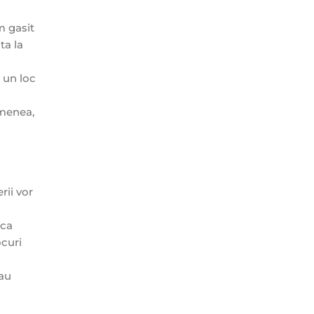
m gasit
ta la
 un loc
emenea,
rii vor
 ca
ocuri
eau