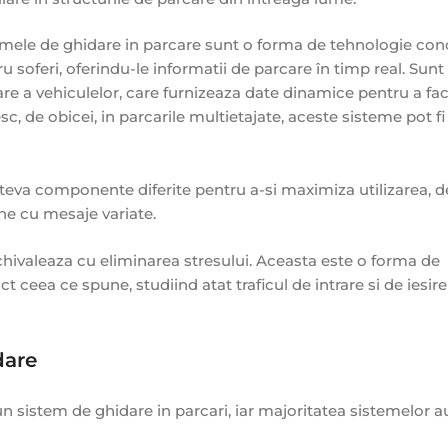
emele de ghidare in parcare sunt o forma de tehnologie co
u soferi, oferindu-le informatii de parcare în timp real. Sun
e a vehiculelor, care furnizeaza date dinamice pentru a faci
sc, de obicei, in parcarile multietajate, aceste sisteme pot fi
teva componente diferite pentru a-si maximiza utilizarea, d
ne cu mesaje variate.
chivaleaza cu eliminarea stresului. Aceasta este o forma de
ct ceea ce spune, studiind atat traficul de intrare si de iesir
dare
un sistem de ghidare in parcari, iar majoritatea sistemelor a