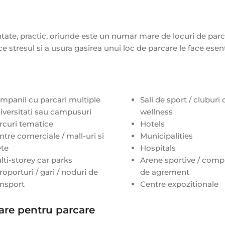
tate, practic, oriunde este un numar mare de locuri de parc
e stresul si a usura gasirea unui loc de parcare le face esent
mpanii cu parcari multiple
Sali de sport / cluburi 
iversitati sau campusuri
wellness
rcuri tematice
Hotels
ntre comerciale / mall-uri si
Municipalities
ete
Hospitals
lti-storey car parks
Arene sportive / comp
roporturi / gari / noduri de
de agrement
ansport
Centre expozitionale
are pentru parcare