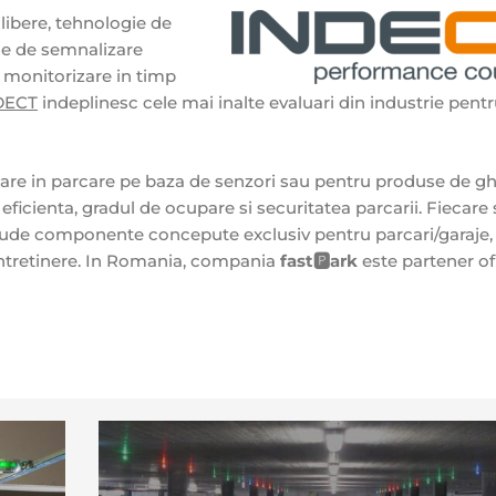
 libere, tehnologie de
me de semnalizare
 monitorizare in timp
DECT
indeplinesc cele mai inalte evaluari din industrie pent
dare in parcare pe baza de senzori sau pentru produse de g
ficienta, gradul de ocupare si securitatea parcarii. Fiecare
lude componente concepute exclusiv pentru parcari/garaje,
i intretinere. In Romania, compania
fast🅿️ark
este partener ofi