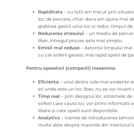
Rapiditate
– cu totii am trecut prin situat
loc de parcare, chiar daca am ajuns mai de
grabirea gasirii unui loc si reduc timpul de
Reducerea stresului
– un mediu de parcare 
liber, întregul proces este mai simplu.
Emisii mai reduse
– datorita timpului mai 
cu cat soferii gasesc mai rapid spatii de 
Pentru operatori (companii) inseamna:
Eficienta
– unul dintre cele mai evidente av
sti unde este un loc liber, nu se vor invarti
Timp real
– prin designul lor, sistemele de
soferii care cauta loc vor primi informati
libere si cate spatii sunt disponibile.
Analytics
– inainte de introducerea tehnolo
multe date despre masinile din interiorul lor