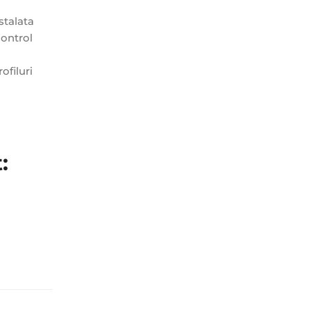
stalata
control
ofiluri
: