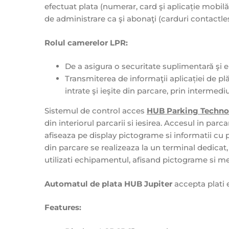
efectuat plata (numerar, card şi aplicație mobil
de administrare ca şi abonaţi (carduri contactles
Rolul camerelor LPR:
De a asigura o securitate suplimentară şi e
Transmiterea de informaţii aplicației de pl
intrate şi ieşite din parcare, prin intermed
Sistemul de control acces
HUB Parking Techno
din interiorul parcarii si iesirea. Accesul in par
afiseaza pe display pictograme si informatii cu p
din parcare se realizeaza la un terminal dedicat,
utilizati echipamentul, afisand pictograme si mes
Automatul de plata HUB Jupiter
accepta plati 
Features: