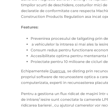
timpilor scurti de deschidere, costurilor mici de o
declaratie de conformitate care respecta Machin
Construction Products Regulation asa incat oper
Features:
Prevenirea procesului de tailgating prin de
a vehiculelor la intrarea si mai ales la iesir
Consum redus pentru functionare econom
Accesibilitate optima pentru mentenanta f
Proiectate pentru 10 milioane de cicluri de
Echipamentele
Quercus
se disting prin recuno
propriul software de recunoastere optica a carac
computerizata, experti in recunoasterea placutelor
Pentru a gestiona un flux ridicat de maşini într-u
de intrare/ iesire sunt conectate la camerele LPR.
ridicarea barierei , cu ajutorul camerelor vor 