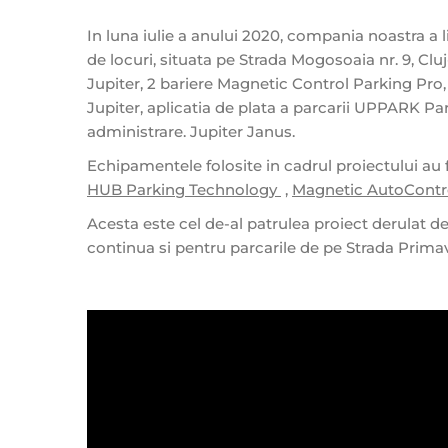
In luna iulie a anului 2020, compania noastra a l
de locuri, situata pe Strada Mogosoaia nr. 9, Cl
Jupiter, 2 bariere Magnetic Control Parking Pr
Jupiter, aplicatia de plata a parcarii UPPARK Par
administrare. Jupiter Janus.
Echipamentele folosite in cadrul proiectului au 
HUB Parking Technology
,
Magnetic AutoCont
Acesta este cel de-al patrulea proiect derulat 
continua si pentru parcarile de pe Strada Primaver