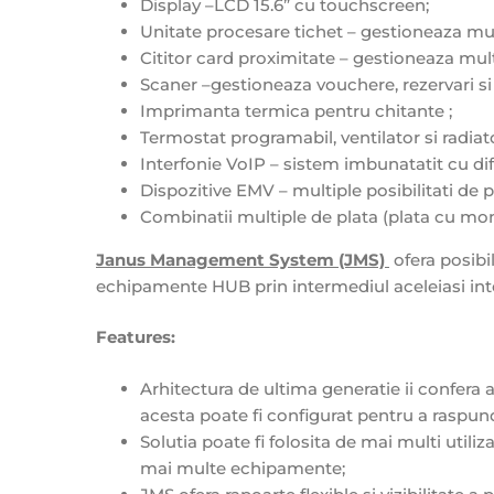
Display –LCD 15.6” cu touchscreen;
Unitate procesare tichet – gestioneaza mult
Cititor card proximitate – gestioneaza mult
Scaner –gestioneaza vouchere, rezervari si 
Imprimanta termica pentru chitante ;
Termostat programabil, ventilator si radiat
Interfonie VoIP – sistem imbunatatit cu di
Dispozitive EMV – multiple posibilitati de p
Combinatii multiple de plata (plata cu mo
Janus Management System (JMS)
ofera posibil
echipamente HUB prin intermediul aceleiasi interf
Features:
Arhitectura de ultima generatie ii confera a
acesta poate fi configurat pentru a raspunde
Solutia poate fi folosita de mai multi utili
mai multe echipamente;