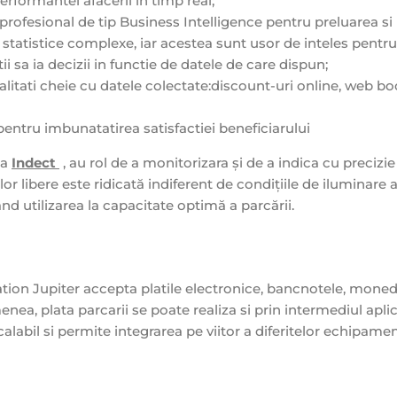
performantei afacerii in timp real;
ofesional de tip Business Intelligence pentru preluarea si
e statistice complexe, iar acestea sunt usor de inteles pentr
i sa ia decizii in functie de datele de care dispun;
litati cheie cu datele colectate:discount-uri online, web bo
pentru imbunatatirea satisfactiei beneficiarului
la
Indect
, au rol de a monitorizara și de a indica cu precizie
ilor libere este ridicată indiferent de condițiile de iluminare 
ând utilizarea la capacitate optimă a parcării.
ion Jupiter accepta platile electronice, bancnotele, moned
ea, plata parcarii se poate realiza si prin intermediul aplic
abil si permite integrarea pe viitor a diferitelor echipamen