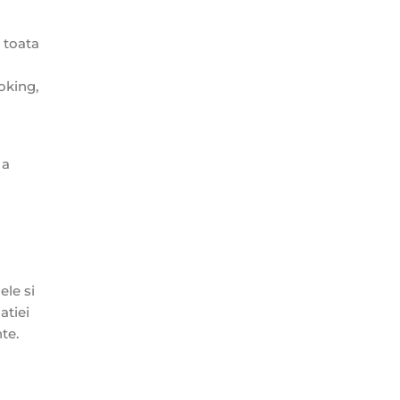
u toata
oking,
 a
a
ele si
atiei
te.