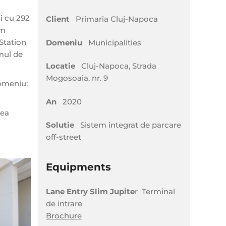
ii cu 292
Client
Primaria Cluj-Napoca
im
Station
Domeniu
Municipalities
emul de
Locatie
Cluj-Napoca, Strada
Mogosoaia, nr. 9
domeniu:
An
2020
rea
Solutie
Sistem integrat de parcare
off-street
Equipments
Lane Entry Slim Jupite
r Terminal
de intrare
Brochure