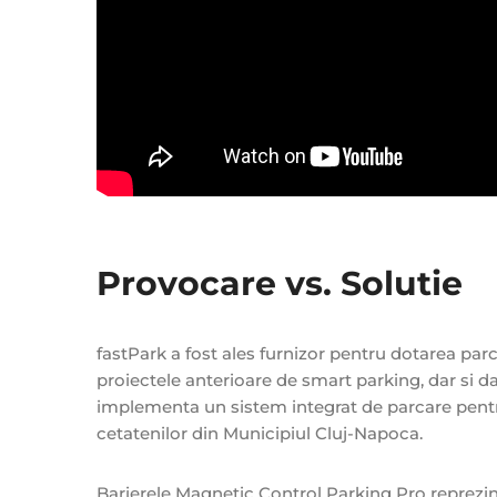
Provocare vs. Solutie
fastPark a fost ales furnizor pentru dotarea par
proiectele anterioare de smart parking, dar si dat
implementa un sistem integrat de parcare pentru f
cetatenilor din Municipiul Cluj-Napoca.
Barierele Magnetic Control Parking Pro reprezinta