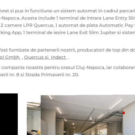
ivrat si pus in functiune un sistem automat in cadrul parcar
uj-Napoca. Acesta include 1 terminal de intrare Lane Entry Sl
o, 2 camere LPR Quercus, 1 automat de plata Automatic Pay 
king App, 1 terminal de iesire Lane Exit Slim Jupiter si sist
fost furnizate de partenerii nostrii, producatori de top din 
rol Gmbh
,
Quercus si
Indect
.
de compania noastra pentru orasul Cluj-Napoca, iar colabora
ii nr. 8 si Strada Primaverii nr. 20.