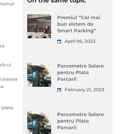
On the same topic
istemul
Premiul “Cel mai
bun sistem de
Smart Parking”
April 06, 2023
are
aficul
Parcometre Solare
e
pentru Plata
i.Iesirea
Parcarii
sa
February 21, 2023
 plata.
Parcometre Solare
pentru Plata
Parcarii