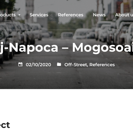
roducts
Services
References
News
About 
j-Napoca – Mogosoa
02/10/2020
Off-Street
,
References
ect