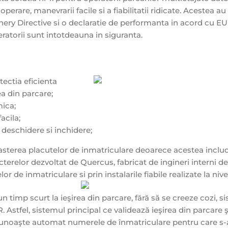
perare, manevrarii facile si a fiabilitatii ridicate. Acestea au
ery Directive si o declaratie de performanta in acord cu EU
atorii sunt intotdeauna in siguranta.
tectia eficienta
ea din parcare;
ica;
acila;
 deschidere si inchidere;
asterea placutelor de inmatriculare deoarece acestea inclu
terelor dezvoltat de Quercus, fabricat de ingineri interni de
 de inmatriculare si prin instalarile fiabile realizate la nive
n timp scurt la ieşirea din parcare, fără să se creeze cozi, s
 Astfel, sistemul principal ce validează ieşirea din parcare ş
recunoaşte automat numerele de înmatriculare pentru care s-