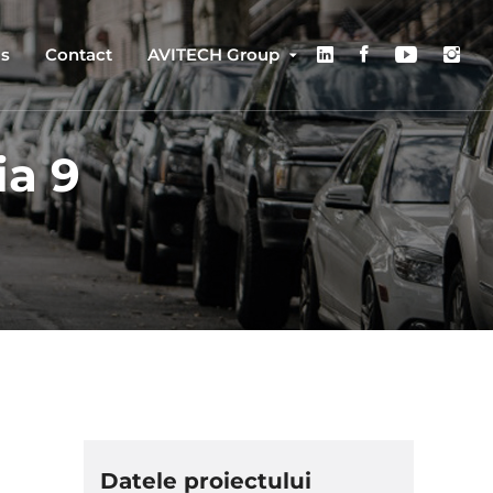
us
Contact
AVITECH Group
ia 9
Datele proiectului