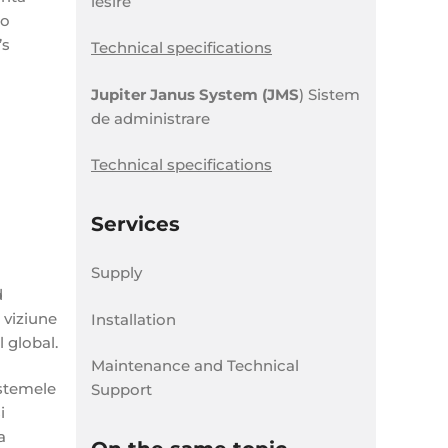
iesire
 o
’s
Technical specifications
Jupiter Janus System (JMS
) Sistem
de administrare
Technical specifications
Services
Supply
d
 viziune
Installation
l global.
Maintenance and Technical
istemele
Support
i
a