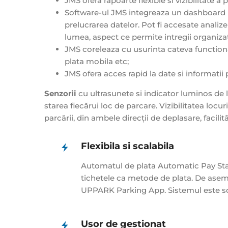
JMS ofera rapoarte flexible si vizibilitate a 
Software-ul JMS integreaza un dashboard pr
prelucrarea datelor. Pot fi accesate analiz
lumea, aspect ce permite intregii organizati
JMS coreleaza cu usurinta cateva functiona
plata mobila etc;
JMS ofera acces rapid la date si informatii 
Senzorii
cu ultrasunete si indicator luminos de 
starea fiecărui loc de parcare. Vizibilitatea locur
parcării, din ambele direcții de deplasare, facilit
Flexibila si scalabila
Automatul de plata Automatic Pay Stat
tichetele ca metode de plata. De asemen
UPPARK Parking App. Sistemul este scal
Usor de gestionat