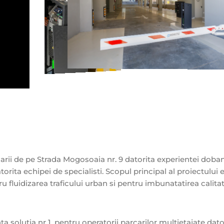
carii de pe Strada Mogosoaia nr. 9 datorita experientei doban
orita echipei de specialisti. Scopul principal al proiectului 
luidizarea traficului urban si pentru imbunatatirea calitatii
 solutia nr 1. pentru operatorii parcarilor multietajate dato