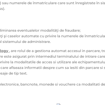
ă) sau numerele de înmatriculare care sunt înregistrate în s
s).
liminarea eventualelor modalităţi de fraudare;
ăţi şi caselor automate cu privire la numerele de înmatricul
iul sistemului de administrare.
logy
, are rolul de a gestiona automat accesul in parcare, tr
care este asigurat prin intermediul terminalului de intrare car
rivire la modalitatile de acces si utilizare ale echipamentulu
 care afiseaza informatii despre cum sa iesiti din parcare si 
aje de tip text.
electronice, bancnote, monede si vouchere ca modalitati de