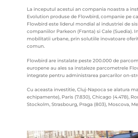
La inceputul acestui an compania noastra a ins
Evolution produse de Flowbird, companie pe c
Flowbird este liderul mondial al industriei de si
companiilor Parkeon (Franta) si Cale (Suedia). I
mobilitatii urbane, prin solutiile inovatoare ofe
comun.
Flowbird are instalate peste 200.000 de parcome
europene au ales sa instaleze parcometrele Flowbir
integrate pentru administrarea parcarilor on-str
Cu aceasta investitie, Cluj-Napoca se alatura mar
echipamente), Paris (7.830), Chicago (4.478), Ro
Stockolm, Strasbourg, Praga (803), Moscova, Mel