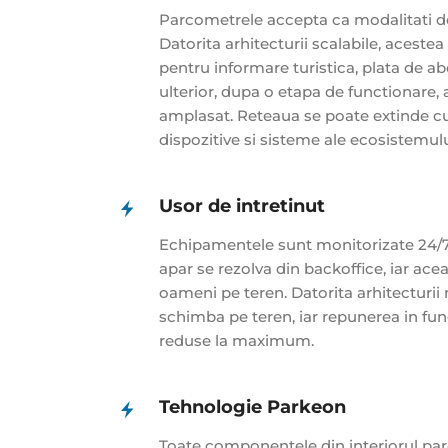
Parcometrele accepta ca modalitati de
Datorita arhitecturii scalabile, aceste
pentru informare turistica, plata de a
ulterior, dupa o etapa de functionare, 
amplasat. Reteaua se poate extinde cu 
dispozitive si sisteme ale ecosistemului
Usor de intretinut
Echipamentele sunt monitorizate 24/7/3
apar se rezolva din backoffice, iar ace
oameni pe teren. Datorita arhitecturii
schimba pe teren, iar repunerea in func
reduse la maximum.
Tehnologie Parkeon
Toate componentele din interiorul pa