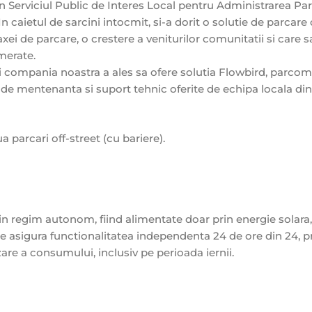
 Serviciul Public de Interes Local pentru Administrarea Parc
 In caietul de sarcini intocmit, si-a dorit o solutie de parcare
xei de parcare, o crestere a veniturilor comunitatii si care s
merate.
ni compania noastra a ales sa ofere solutia Flowbird, parcom
i de mentenanta si suport tehnic oferite de echipa locala din
 parcari off-street (cu bariere).
n regim autonom, fiind alimentate doar prin energie solara,
e asigura functionalitatea independenta 24 de ore din 24, p
are a consumului, inclusiv pe perioada iernii.