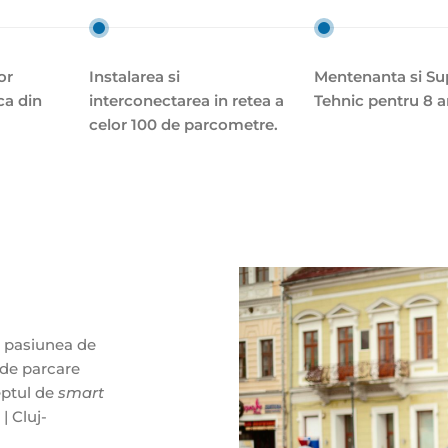
or
Instalarea si
Mentenanta si Su
ca din
interconectarea in retea a
Tehnic pentru 8 a
celor 100 de parcometre.
i pasiunea de
 de parcare
eptul de
smart
| Cluj-