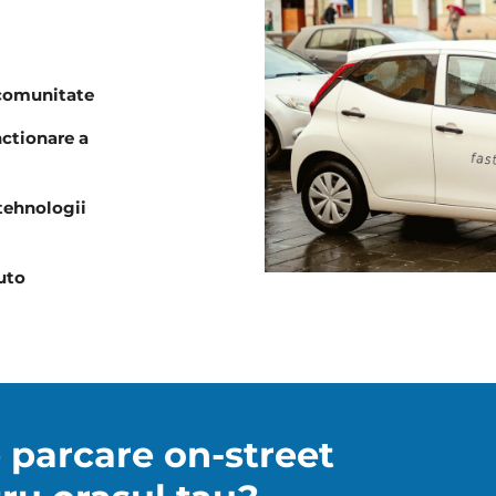
 comunitate
ctionare a
 tehnologii
uto
 parcare on-street