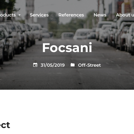
roducts
Services
References
News
About 
Focsani
31/05/2019
Off-Street
ect