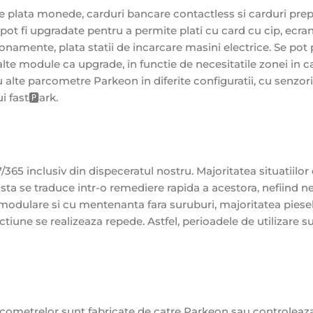
 plata monede, carduri bancare contactless si carduri prepl
a pot fi upgradate pentru a permite plati cu card cu cip, ecra
bonamente, plata statii de incarcare masini electrice. Se pot
alte module ca upgrade, in functie de necesitatile zonei in c
alte parcometre Parkeon in diferite configuratii, cu senzori
 fast🅿️ark.
65 inclusiv din dispeceratul nostru. Majoritatea situatiilor
asta se traduce intr-o remediere rapida a acestora, nefiind n
 modulare si cu mentenanta fara suruburi, majoritatea piese
tiune se realizeaza repede. Astfel, perioadele de utilizare s
rcometrelor sunt fabricate de catre Parkeon sau controleaz