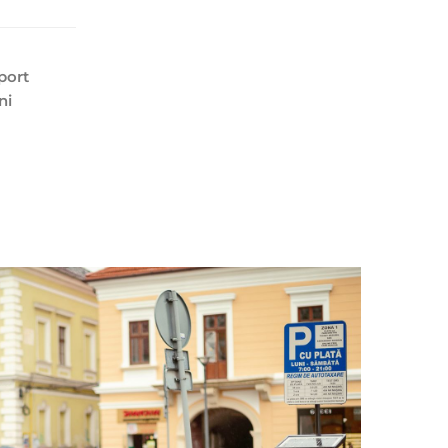
port
ni