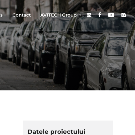
us
Contact
AVITECH Group
Datele proiectului