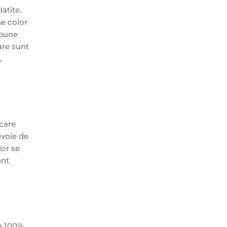
atite.
ne color
 pune
are sunt
,
 care
evoie de
lor se
unt
a 100%