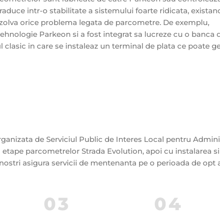
aduce intr-o stabilitate a sistemului foarte ridicata, existan
ezolva orice problema legata de parcometre. De exemplu,
tehnologie Parkeon si a fost integrat sa lucreze cu o banca 
 clasic in care se instaleaz un terminal de plata ce poate g
 organizata de Serviciul Public de Interes Local pentru Admin
n etape parcometrelor Strada Evolution, apoi cu instalarea si
 nostri asigura servicii de mentenanta pe o perioada de opt a
03
04