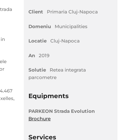
Strada
Client
Primaria Cluj-Napoca
Domeniu
Municipalities
 in
Locatie
Cluj-Napoca
An
2019
ele
or
Solutie
Retea integrata
parcometre
14.467
Equipments
xelles,
PARKEON Strada Evolution
Brochure
Services