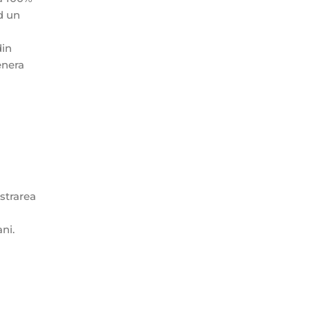
d un
din
enera
istrarea
ni.