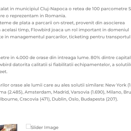
talat in municipiul Cluj-Napoca o retea de 100 parcometre 
are o reprezentam in Romania.
steme de plata a parcarii on-street, provenit din asocierea
n acelasi timp, Flowbird joaca un rol important in domeniul
rite in managementul parcarilor, ticketing pentru transportul
tre in 4.000 de orase din intreaga lume. 80% dintre capital
d datorita calitatii si fiabilitatii echipamentelor, a solutiil
eet.
ilor orase ale lumii care au ales solutii similare: New York (
ma (2.485), Amsterdam, Madrid, Varsovia (1.690), Milano, Bru
bourne, Cracovia (471), Dublin, Oslo, Budapesta (207).