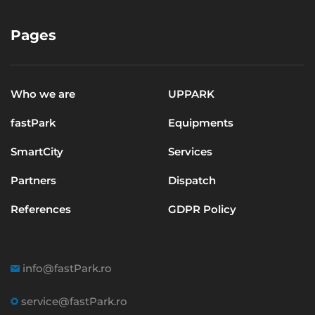
Pages
Who we are
UPPARK
fastPark
Equipments
SmartCity
Services
Partners
Dispatch
References
GDPR Policy
info@fastPark.ro
service@fastPark.ro