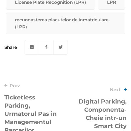
License Plate Recognition (LPR)
LPR
recunoasterea placutelor de inmatriculare
(LPR)
Share
Post
Prev
Next
navigation
Ticketless
Digital Parking,
Parking,
Componenta-
Urmatorul Pas in
Cheie intr-un
Managementul
Smart City
Parcarilor