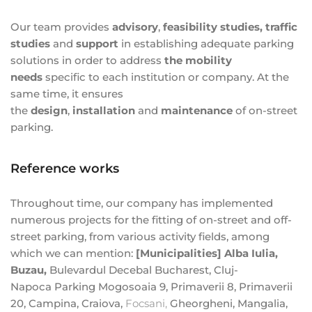
Our team provides
advisory
,
feasibility studies, traffic
studies
and
support
in establishing adequate parking
solutions in order to address
the mobility
needs
specific to each institution or company. At the
same time, it ensures
the
design
,
installation
and
maintenance
of on-street
parking.
Reference works
Throughout time, our company has implemented
numerous projects for the fitting of on-street and off-
street parking, from various activity fields, among
which we can mention:
[Municipalities] Alba Iulia,
Buzau,
Bulevardul Decebal Bucharest, Cluj-
Napoca
Parking Mogosoaia 9
,
Primaverii 8
,
Primaverii
20
, Campina, Craiova,
Focsani,
Gheorgheni, Mangalia,