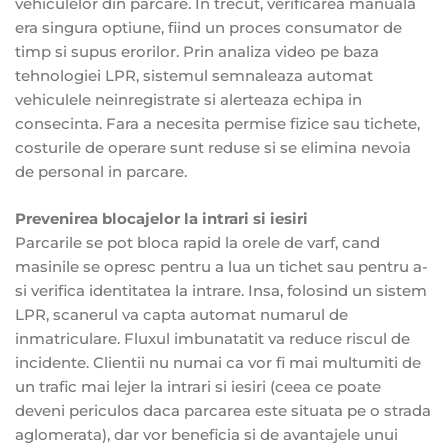
vehiculelor din parcare. In trecut, verificarea manuala
era singura optiune, fiind un proces consumator de
timp si supus erorilor. Prin analiza video pe baza
tehnologiei LPR, sistemul semnaleaza automat
vehiculele neinregistrate si alerteaza echipa in
consecinta. Fara a necesita permise fizice sau tichete,
costurile de operare sunt reduse si se elimina nevoia
de personal in parcare.
Prevenirea blocajelor la intrari si iesiri
Parcarile se pot bloca rapid la orele de varf, cand
masinile se opresc pentru a lua un tichet sau pentru a-
si verifica identitatea la intrare. Insa, folosind un sistem
LPR, scanerul va capta automat numarul de
inmatriculare. Fluxul imbunatatit va reduce riscul de
incidente. Clientii nu numai ca vor fi mai multumiti de
un trafic mai lejer la intrari si iesiri (ceea ce poate
deveni periculos daca parcarea este situata pe o strada
aglomerata), dar vor beneficia si de avantajele unui